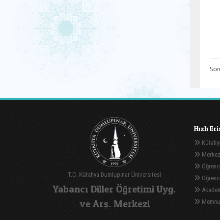
Son
Hızlı Er
Kütahya
Merkez
Öğrenci
T.C. Kütahya Dumlupınar Üniversitesi
Öğrenci 
Yabancı Diller Öğretimi Uyg.
Akadem
ve Arş. Merkezi
Memnuni