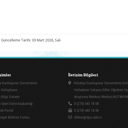
 Güncelleme Tarihi: 03 Mart 2026, Salı
işimler
İletişim Bilgileri
 Dumlupınar Üniversitesi
Kütahya Dumlupınar Üniversitesi Evli
 Kütüphane
Yerleşkesi Yabancı Diller Öğretimi U
 Bilgi Sistemi
Araştırma Merkezi Merkez/KÜTAHYA
İşleri Daire Başkanlığı
0 (274) 443 18 58
ik Portal
0 (274) 443 18 58
yet Bildirim Formu
dilmer@dpu.edu.tr