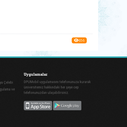
656
Uygulamalar
DPUMobil uygulamasını telefonunuza kurarak
ya Çelebi
üniversitemiz hakkındaki her şeye cep
ygulama ve
telefonunuzdan ulaşabilirsiniz.