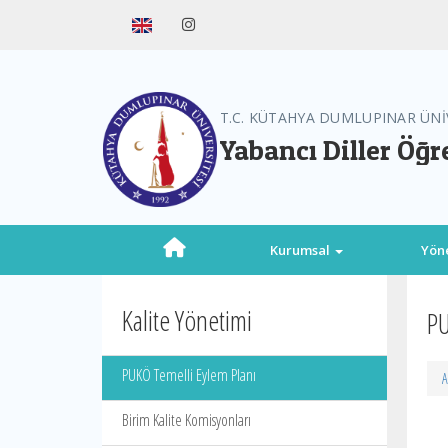
T.C. KÜTAHYA DUMLUPINAR ÜNİ
Yabancı Diller Öğr
Kurumsal
Yön
Kalite Yönetimi
PU
PUKÖ Temelli Eylem Planı
A
Birim Kalite Komisyonları