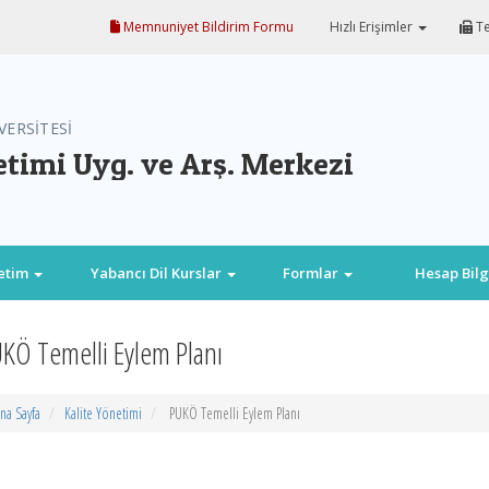
Memnuniyet Bildirim Formu
Hızlı Erişimler
Te
VERSİTESİ
etimi Uyg. ve Arş. Merkezi
etim
Yabancı Dil Kurslar
Formlar
Hesap Bilg
KÖ Temelli Eylem Planı
na Sayfa
Kalite Yönetimi
PUKÖ Temelli Eylem Planı