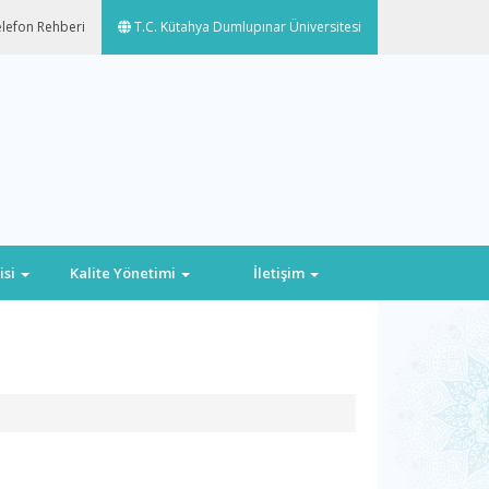
lefon Rehberi
T.C. Kütahya Dumlupınar Üniversitesi
isi
Kalite Yönetimi
İletişim