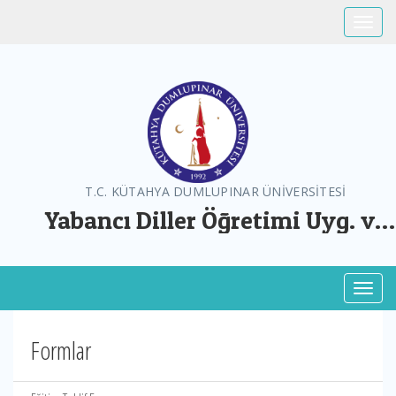
Toggle
T.C. KÜTAHYA DUMLUPINAR ÜNİVERSİTESİ
Yabancı Diller Öğretimi Uyg. ve
Arş. Merkezi
Toggl
Formlar